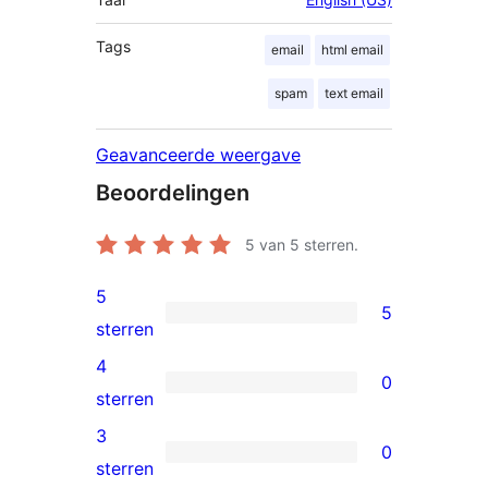
Tags
email
html email
spam
text email
Geavanceerde weergave
Beoordelingen
5
van 5 sterren.
5
5
5
sterren
5
4
0
sterren
0
sterren
beoordeling
4
3
0
sterren
0
sterren