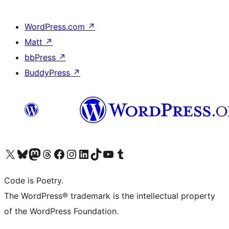
WordPress.com
↗
Matt
↗
bbPress
↗
BuddyPress
↗
Bezoek ons X (voorheen Twitter) account
Bezoek onze Bluesky account
Bezoek ons Mastodon account
Bezoek onze Threads account
Onze Facebookpagina bezoeken
Bezoek onze Instagram account
Bezoek onze LinkedIn account
Bezoek onze TikTok account
Bezoek ons YouTube kanaal
Bezoek onze Tumblr account
Code is Poetry.
The WordPress® trademark is the intellectual property
of the WordPress Foundation.