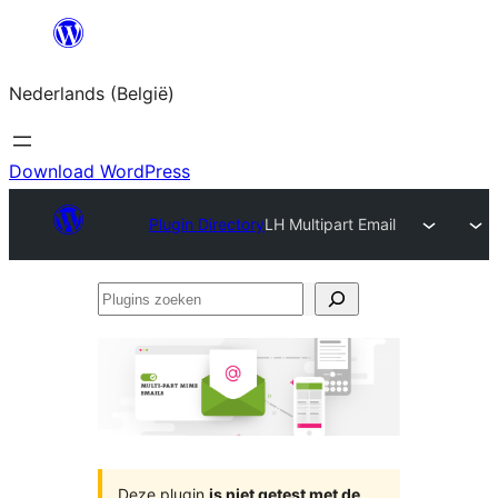
Spring
naar
Nederlands (België)
de
inhoud
Download WordPress
Plugin Directory
LH Multipart Email
Plugins
zoeken
Deze plugin
is niet getest met de