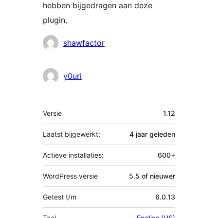
hebben bijgedragen aan deze
plugin.
Bijdragers
shawfactor
y0uri
Meta
Versie
1.12
Laatst bijgewerkt:
4 jaar
geleden
Actieve installaties:
600+
WordPress versie
5.5 of nieuwer
Getest t/m
6.0.13
Taal
English (US)