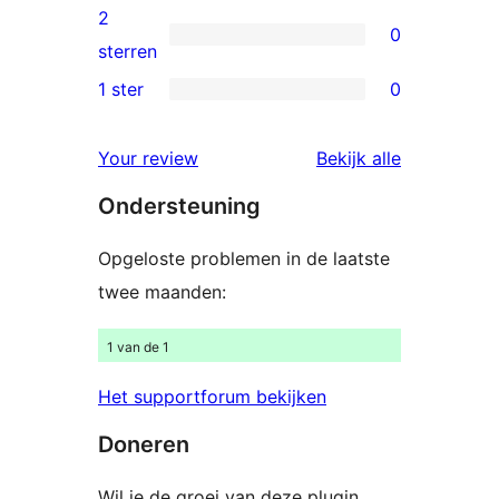
beoordeling
3
2
0
sterren
0
sterren
beoordeling
2
1 ster
0
0
sterren
1
beoordeling
Your review
Bekijk alle
sterren
beoordelingen
Ondersteuning
beoordeling
Opgeloste problemen in de laatste
twee maanden:
1 van de 1
Het supportforum bekijken
Doneren
Wil je de groei van deze plugin