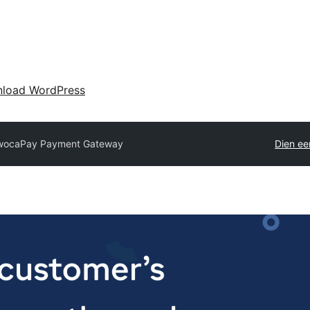
load WordPress
wocaPay Payment Gateway
Dien ee