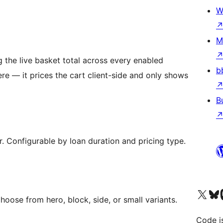
W
M
 the live basket total across every enabled
b
re — it prices the cart client-side and only shows
B
 Configurable by loan duration and pricing type.
Bezoek ons X (voorheen 
Bezoek on
Be
oose from hero, block, side, or small variants.
Code i