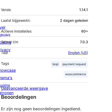
Meta
Versie
1.14.1
Laatst bijgewerkt:
2 dagen
geleden
ver
Actieve installaties:
60+
ieuws
osting
Getest t/m
7.0.3
rivacy
Taal
English (US)
Tags
bnpl
payment request
howcase
woocommerce
hema's
lugins
Geavanceerde weergave
atronen
Beoordelingen
Er zijn nog geen beoordelingen ingediend.