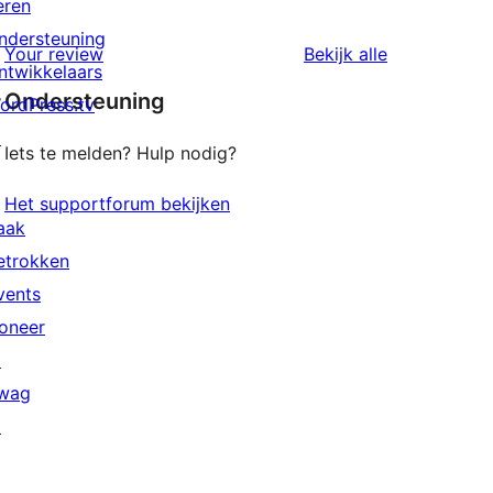
eren
ndersteuning
beoordeling
Your review
Bekijk alle
ntwikkelaars
Ondersteuning
ordPress.tv
↗
Iets te melden? Hulp nodig?
Het supportforum bekijken
aak
etrokken
vents
oneer
↗
wag
↗