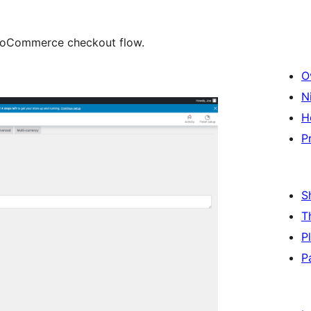
ooCommerce checkout flow.
O
N
H
P
S
T
P
P