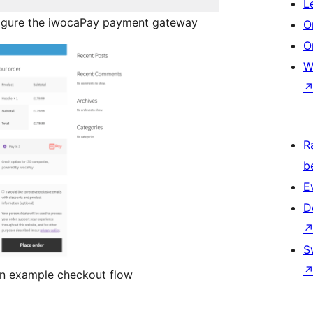
L
igure the iwocaPay payment gateway
O
O
W
R
b
E
D
S
n example checkout flow