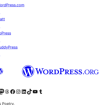
ordPress.com
↗
att
↗
bPress
↗
uddyPress
↗
Twitter) account
ze Bluesky account
zoek ons Mastodon account
Bezoek onze Threads account
Onze Facebookpagina bezoeken
Bezoek onze Instagram account
Bezoek onze LinkedIn account
Bezoek onze TikTok account
Bezoek ons YouTube kanaal
Bezoek onze Tumblr account
s Poetry.