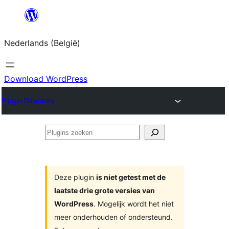
Spring
naar
Nederlands (België)
de
inhoud
Download WordPress
Plugin Directory
Plugins
zoeken
Deze plugin
is niet getest met de
laatste drie grote versies van
WordPress
. Mogelijk wordt het niet
meer onderhouden of ondersteund.