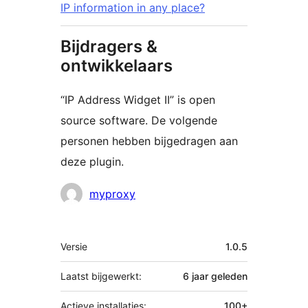
IP information in any place?
Bijdragers &
ontwikkelaars
“IP Address Widget II” is open
source software. De volgende
personen hebben bijgedragen aan
deze plugin.
Bijdragers
myproxy
Meta
Versie
1.0.5
Laatst bijgewerkt:
6 jaar
geleden
Actieve installaties:
100+