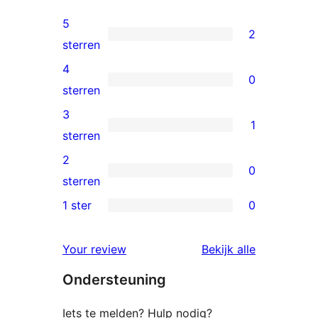
5
2
2
sterren
5
4
0
sterren
0
sterren
beoordeling
4
3
1
sterren
1
sterren
beoordeling
3
2
0
ster
0
sterren
beoordeling
2
1 ster
0
0
sterren
1
beoordeling
Your review
Bekijk alle
sterren
beoordelingen
Ondersteuning
beoordeling
Iets te melden? Hulp nodig?