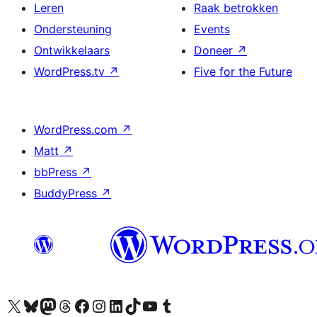
Leren
Raak betrokken
Ondersteuning
Events
Ontwikkelaars
Doneer
↗
WordPress.tv
↗
Five for the Future
WordPress.com
↗
Matt
↗
bbPress
↗
BuddyPress
↗
Bezoek ons X (voorheen Twitter) account
Bezoek onze Bluesky account
Bezoek ons Mastodon account
Bezoek onze Threads account
Onze Facebookpagina bezoeken
Bezoek onze Instagram account
Bezoek onze LinkedIn account
Bezoek onze TikTok account
Bezoek ons YouTube kanaal
Bezoek onze Tumblr account