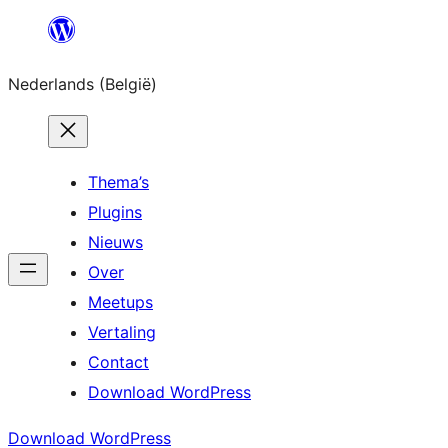
Spring
naar
Nederlands (België)
de
inhoud
Thema’s
Plugins
Nieuws
Over
Meetups
Vertaling
Contact
Download WordPress
Download WordPress