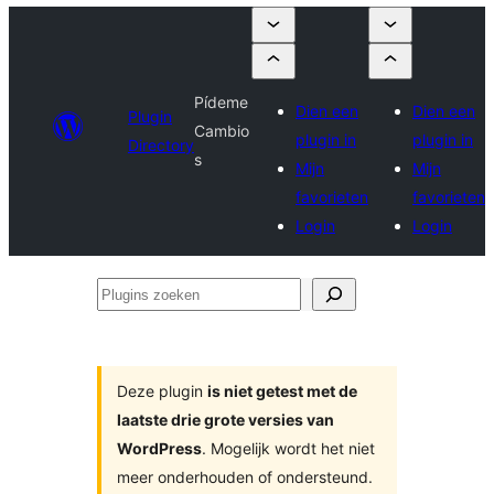
Pídeme
Dien een
Dien een
Plugin
Cambio
plugin in
plugin in
Directory
s
Mijn
Mijn
favorieten
favorieten
Login
Login
Plugins
zoeken
Deze plugin
is niet getest met de
laatste drie grote versies van
WordPress
. Mogelijk wordt het niet
meer onderhouden of ondersteund.