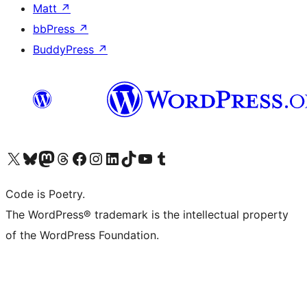
Matt
↗
bbPress
↗
BuddyPress
↗
Bezoek ons X (voorheen Twitter) account
Bezoek onze Bluesky account
Bezoek ons Mastodon account
Bezoek onze Threads account
Onze Facebookpagina bezoeken
Bezoek onze Instagram account
Bezoek onze LinkedIn account
Bezoek onze TikTok account
Bezoek ons YouTube kanaal
Bezoek onze Tumblr account
Code is Poetry.
The WordPress® trademark is the intellectual property
of the WordPress Foundation.