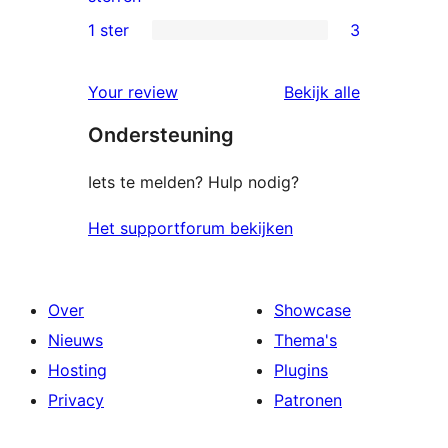
beoordeling
2
1 ster
3
3
sterren
1
beoordeling
beoordelin
Your review
Bekijk alle
sterren
Ondersteuning
beoordeling
Iets te melden? Hulp nodig?
Het supportforum bekijken
Over
Showcase
Nieuws
Thema's
Hosting
Plugins
Privacy
Patronen