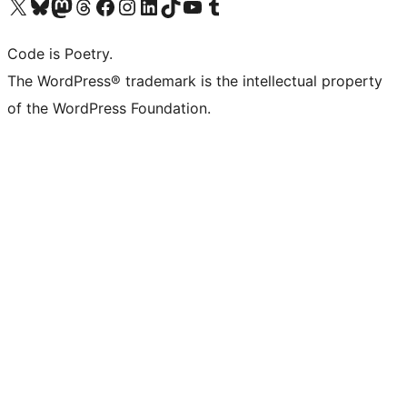
Bezoek ons X (voorheen Twitter) account
Bezoek onze Bluesky account
Bezoek ons Mastodon account
Bezoek onze Threads account
Onze Facebookpagina bezoeken
Bezoek onze Instagram account
Bezoek onze LinkedIn account
Bezoek onze TikTok account
Bezoek ons YouTube kanaal
Bezoek onze Tumblr account
Code is Poetry.
The WordPress® trademark is the intellectual property
of the WordPress Foundation.