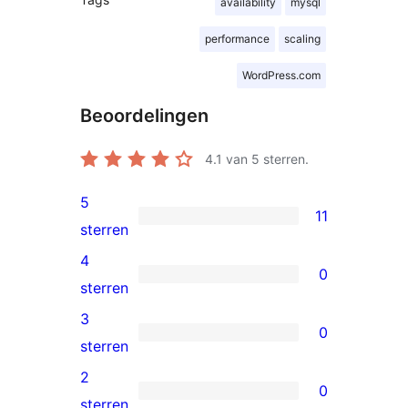
availability
mysql
performance
scaling
WordPress.com
Beoordelingen
4.1
van 5 sterren.
5
11
11
sterren
5
4
0
sterren
0
sterren
beoordeling
4
3
0
sterren
0
sterren
beoordeling
3
2
0
sterren
0
sterren