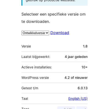
Selecteer een specifieke versie om
te downloaden.
Download
Meta
Versie
1.8
Laatst bijgewerkt:
4 jaar
geleden
Actieve installaties:
10+
WordPress versie
4.2 of nieuwer
Getest t/m
6.0.13
Taal
English (US)
Tags