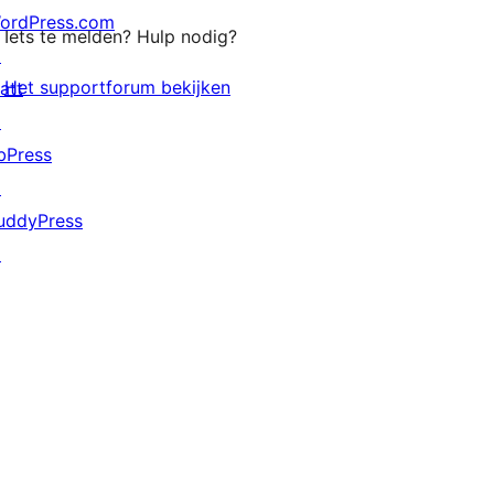
ordPress.com
Iets te melden? Hulp nodig?
↗
Het supportforum bekijken
att
↗
bPress
↗
uddyPress
↗