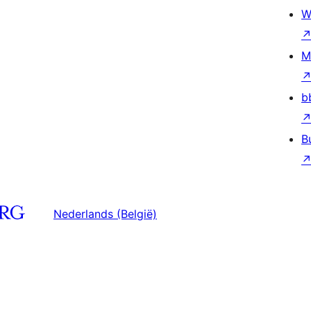
W
M
b
B
Nederlands (België)