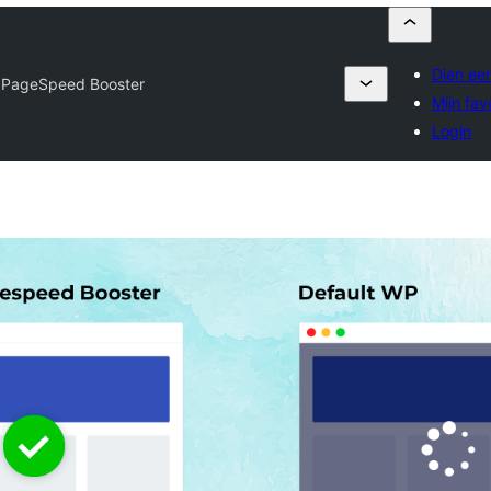
Dien een
 PageSpeed Booster
Mijn fav
Login