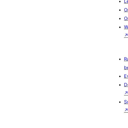
L
O
O
W
R
b
E
D
S