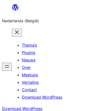
Spring
naar
Nederlands (België)
de
inhoud
Thema’s
Plugins
Nieuws
Over
Meetups
Vertaling
Contact
Download WordPress
Download WordPress