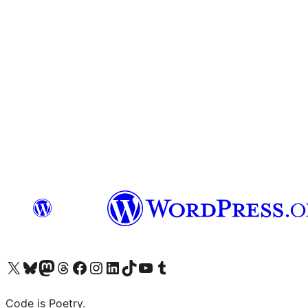
Bezoek ons X (voorheen Twitter) account
Bezoek onze Bluesky account
Bezoek ons Mastodon account
Bezoek onze Threads account
Onze Facebookpagina bezoeken
Bezoek onze Instagram account
Bezoek onze LinkedIn account
Bezoek onze TikTok account
Bezoek ons YouTube kanaal
Bezoek onze Tumblr account
Code is Poetry.