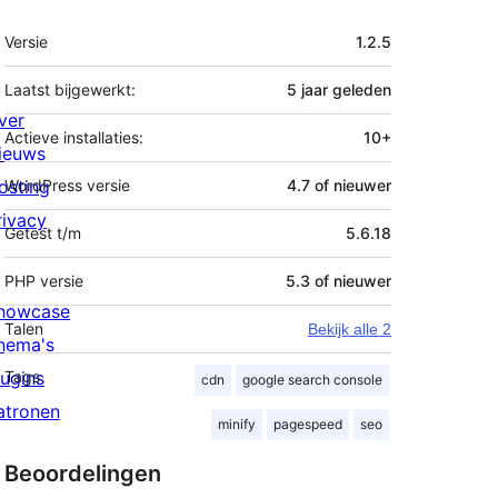
Meta
Versie
1.2.5
Laatst bijgewerkt:
5 jaar
geleden
ver
Actieve installaties:
10+
ieuws
osting
WordPress versie
4.7 of nieuwer
rivacy
Getest t/m
5.6.18
PHP versie
5.3 of nieuwer
howcase
Talen
Bekijk alle 2
hema's
lugins
Tags
cdn
google search console
atronen
minify
pagespeed
seo
Beoordelingen