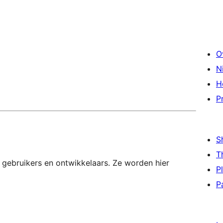
O
N
H
P
S
T
 gebruikers en ontwikkelaars. Ze worden hier
P
P