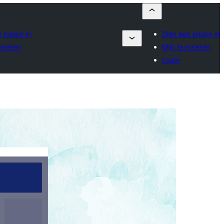
 plugin in
Dien een plugin in
orieten
Mijn favorieten
Login