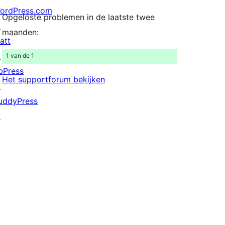
ordPress.com
Opgeloste problemen in de laatste twee
↗
maanden:
att
↗
1 van de 1
bPress
Het supportforum bekijken
↗
uddyPress
↗