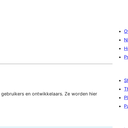
O
N
H
P
S
T
 gebruikers en ontwikkelaars. Ze worden hier
P
P