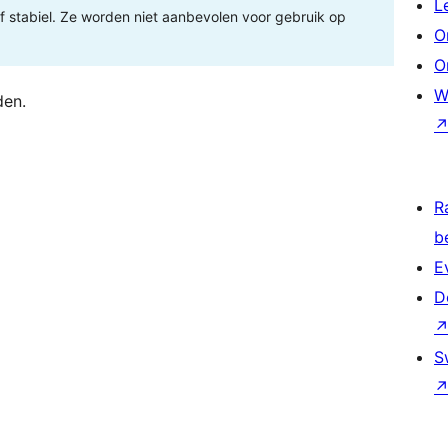
L
 of stabiel. Ze worden niet aanbevolen voor gebruik op
O
O
W
den.
R
b
E
D
S