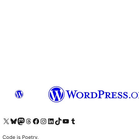
Bezoek ons X (voorheen Twitter) account
Bezoek onze Bluesky account
Bezoek ons Mastodon account
Bezoek onze Threads account
Onze Facebookpagina bezoeken
Bezoek onze Instagram account
Bezoek onze LinkedIn account
Bezoek onze TikTok account
Bezoek ons YouTube kanaal
Bezoek onze Tumblr account
Code is Poetry.