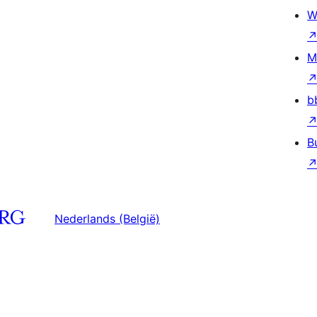
W
M
b
B
Nederlands (België)