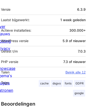
Meta
Versie
6.3.9
Laatst bijgewerkt:
1 week
geleden
ver
Actieve installaties:
300.000+
ieuws
osting
WordPress versie
5.9 of nieuwer
rivacy
Getest t/m
7.0.3
PHP versie
7.3 of nieuwer
howcase
Talen
Bekijk alle 12
hema's
lugins
Tags
cache
dsgvo
fonts
GDPR
atronen
google
Beoordelingen