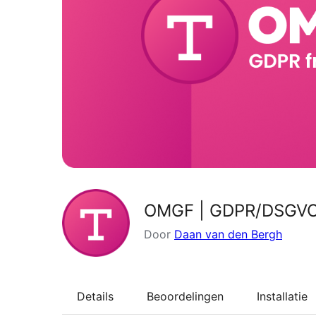
OMGF | GDPR/DSGVO C
Door
Daan van den Bergh
Details
Beoordelingen
Installatie