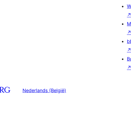
W
M
b
B
Nederlands (België)