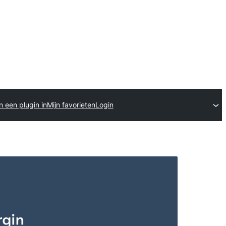
n een plugin in
Mijn favorieten
Login