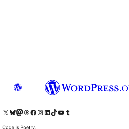
Bezoek ons X (voorheen Twitter) account
Bezoek onze Bluesky account
Bezoek ons Mastodon account
Bezoek onze Threads account
Onze Facebookpagina bezoeken
Bezoek onze Instagram account
Bezoek onze LinkedIn account
Bezoek onze TikTok account
Bezoek ons YouTube kanaal
Bezoek onze Tumblr account
Code is Poetry.