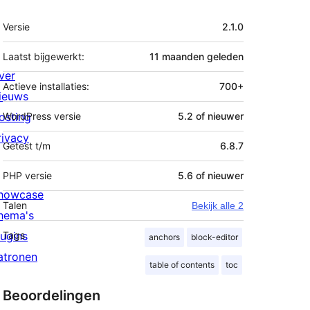
Meta
Versie
2.1.0
Laatst bijgewerkt:
11 maanden
geleden
ver
Actieve installaties:
700+
ieuws
osting
WordPress versie
5.2 of nieuwer
rivacy
Getest t/m
6.8.7
PHP versie
5.6 of nieuwer
howcase
Talen
Bekijk alle 2
hema's
lugins
Tags
anchors
block-editor
atronen
table of contents
toc
Beoordelingen