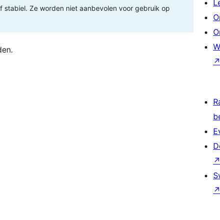
L
 of stabiel. Ze worden niet aanbevolen voor gebruik op
O
O
W
den.
R
b
E
D
S