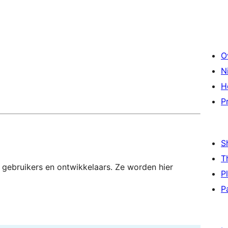
O
N
H
P
S
T
 gebruikers en ontwikkelaars. Ze worden hier
P
P