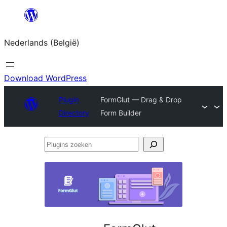
Spring
naar
Nederlands (België)
de
inhoud
Download WordPress
Plugin
FormGlut — Drag & Drop
Directory
Form Builder
Plugins
zoeken