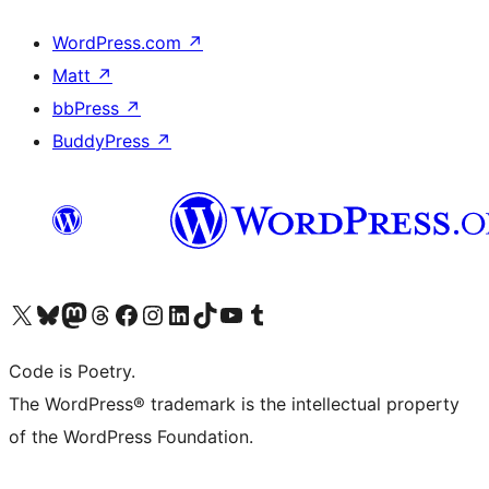
WordPress.com
↗
Matt
↗
bbPress
↗
BuddyPress
↗
Bezoek ons X (voorheen Twitter) account
Bezoek onze Bluesky account
Bezoek ons Mastodon account
Bezoek onze Threads account
Onze Facebookpagina bezoeken
Bezoek onze Instagram account
Bezoek onze LinkedIn account
Bezoek onze TikTok account
Bezoek ons YouTube kanaal
Bezoek onze Tumblr account
Code is Poetry.
The WordPress® trademark is the intellectual property
of the WordPress Foundation.