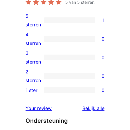
5
van 5 sterren.
5
1
1
sterren
5
4
0
ster
0
sterren
beoordeling
4
3
0
sterren
0
sterren
beoordeling
3
2
0
sterren
0
sterren
beoordeling
2
1 ster
0
0
sterren
1
beoordeling
beoordelin
Your review
Bekijk alle
sterren
Ondersteuning
beoordeling