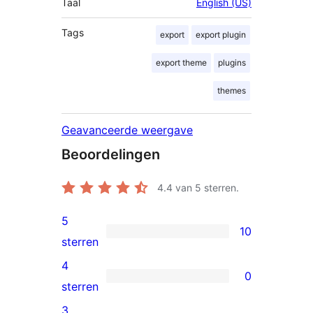
Taal
English (US)
Tags
export
export plugin
export theme
plugins
themes
Geavanceerde weergave
Beoordelingen
4.4
van 5 sterren.
5
10
10
sterren
5
4
0
sterren
0
sterren
beoordeling
4
3