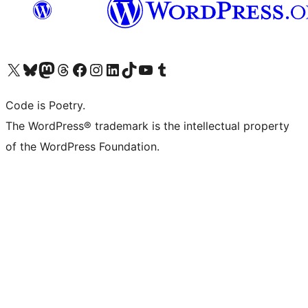
Bezoek ons X (voorheen Twitter) account
Bezoek onze Bluesky account
Bezoek ons Mastodon account
Bezoek onze Threads account
Onze Facebookpagina bezoeken
Bezoek onze Instagram account
Bezoek onze LinkedIn account
Bezoek onze TikTok account
Bezoek ons YouTube kanaal
Bezoek onze Tumblr account
Code is Poetry.
The WordPress® trademark is the intellectual property
of the WordPress Foundation.