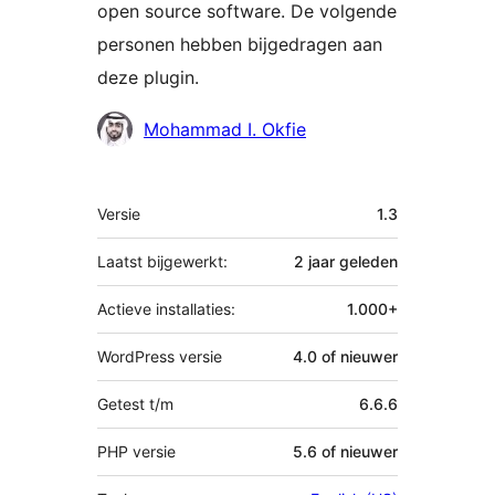
open source software. De volgende
personen hebben bijgedragen aan
deze plugin.
Bijdragers
Mohammad I. Okfie
Meta
Versie
1.3
Laatst bijgewerkt:
2 jaar
geleden
Actieve installaties:
1.000+
WordPress versie
4.0 of nieuwer
Getest t/m
6.6.6
PHP versie
5.6 of nieuwer