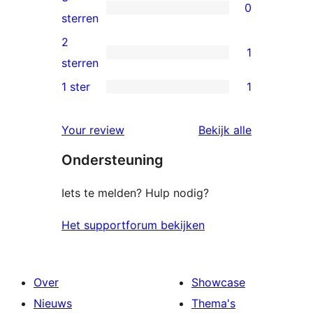
0
sterren
0
sterren
beoordeling
3
2
1
sterren
1
sterren
beoordeling
2
1 ster
1
1
ster
1
beoordeling
beoordelin
Your review
Bekijk alle
ster
Ondersteuning
beoordeling
Iets te melden? Hulp nodig?
Het supportforum bekijken
Over
Showcase
Nieuws
Thema's