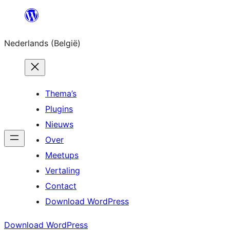
Spring
naar
Nederlands (België)
de
inhoud
Thema’s
Plugins
Nieuws
Over
Meetups
Vertaling
Contact
Download WordPress
Download WordPress