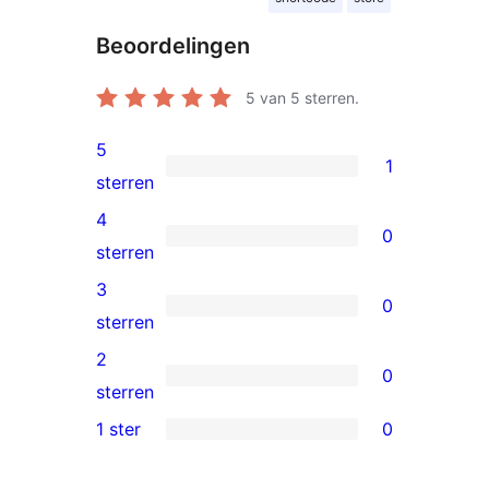
Beoordelingen
5
van 5 sterren.
5
1
1
sterren
5
4
0
ster
0
sterren
beoordeling
4
3
0
sterren
0
sterren
beoordeling
3
2
0
sterren
0
sterren
beoordeling
2
1 ster
0
0
sterren
1
beoordeling