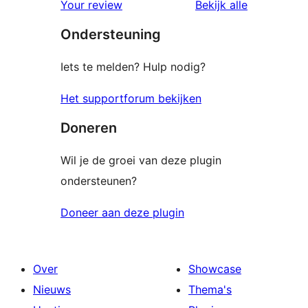
beoordelin
Your review
Bekijk alle
sterren
Ondersteuning
beoordeling
Iets te melden? Hulp nodig?
Het supportforum bekijken
Doneren
Wil je de groei van deze plugin
ondersteunen?
Doneer aan deze plugin
Over
Showcase
Nieuws
Thema's