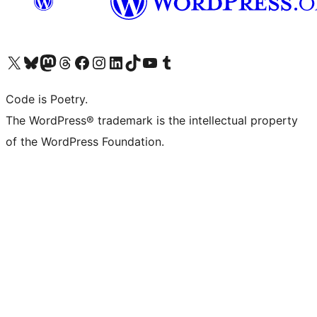
Bezoek ons X (voorheen Twitter) account
Bezoek onze Bluesky account
Bezoek ons Mastodon account
Bezoek onze Threads account
Onze Facebookpagina bezoeken
Bezoek onze Instagram account
Bezoek onze LinkedIn account
Bezoek onze TikTok account
Bezoek ons YouTube kanaal
Bezoek onze Tumblr account
Code is Poetry.
The WordPress® trademark is the intellectual property
of the WordPress Foundation.