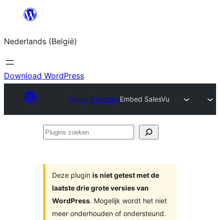
Spring
naar
Nederlands (België)
de
inhoud
Download WordPress
Plugin Directory
Embed SalesVu
Plugins
zoeken
Deze plugin
is niet getest met de
laatste drie grote versies van
WordPress
. Mogelijk wordt het niet
meer onderhouden of ondersteund.