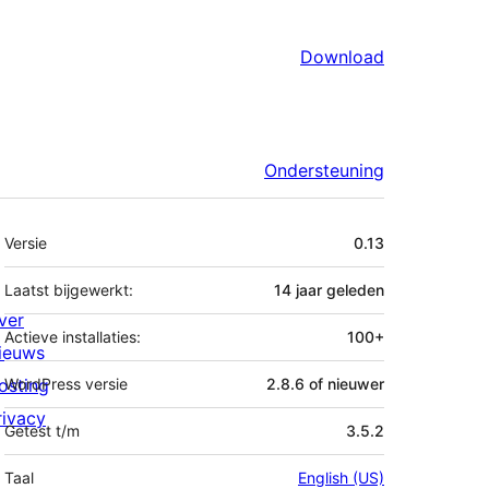
Download
Ondersteuning
Meta
Versie
0.13
Laatst bijgewerkt:
14 jaar
geleden
ver
Actieve installaties:
100+
ieuws
osting
WordPress versie
2.8.6 of nieuwer
rivacy
Getest t/m
3.5.2
Taal
English (US)