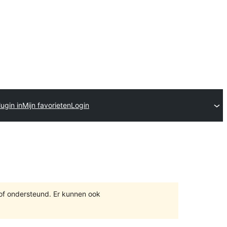
ugin in
Mijn favorieten
Login
 of ondersteund. Er kunnen ook