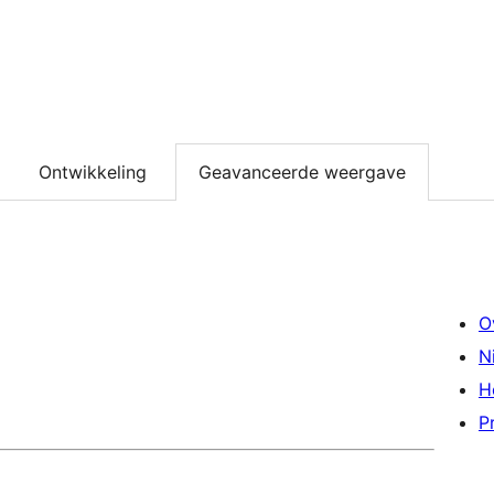
Ontwikkeling
Geavanceerde weergave
O
N
H
P