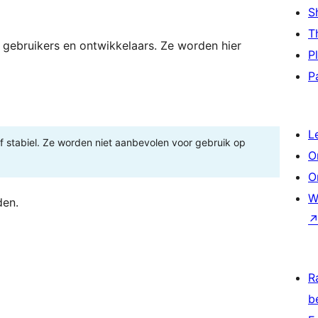
S
T
 gebruikers en ontwikkelaars. Ze worden hier
P
P
L
 of stabiel. Ze worden niet aanbevolen voor gebruik op
O
O
W
den.
R
b