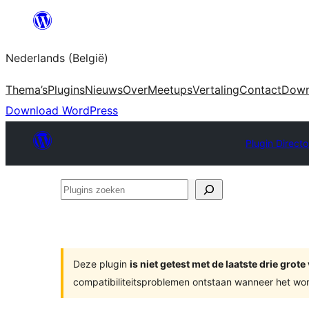
Spring
naar
Nederlands (België)
de
inhoud
Thema’s
Plugins
Nieuws
Over
Meetups
Vertaling
Contact
Down
Download WordPress
Plugin Directo
Plugins
zoeken
Deze plugin
is niet getest met de laatste drie gro
compatibiliteitsproblemen ontstaan wanneer het wor