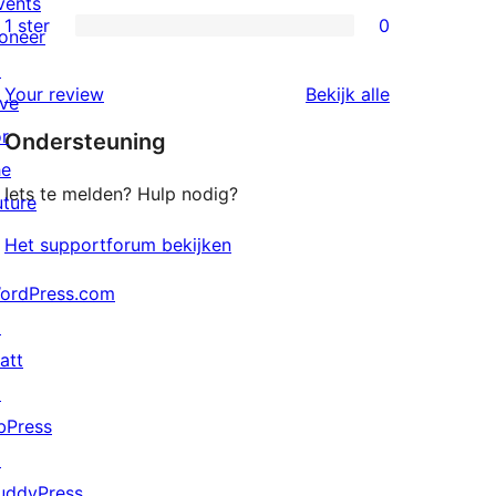
vents
beoordeling
2
1 ster
0
oneer
0
sterren
↗
1
beoordeling
beoordeling
Your review
Bekijk alle
ive
sterren
or
Ondersteuning
beoordeling
he
Iets te melden? Hulp nodig?
uture
Het supportforum bekijken
ordPress.com
↗
att
↗
bPress
↗
uddyPress