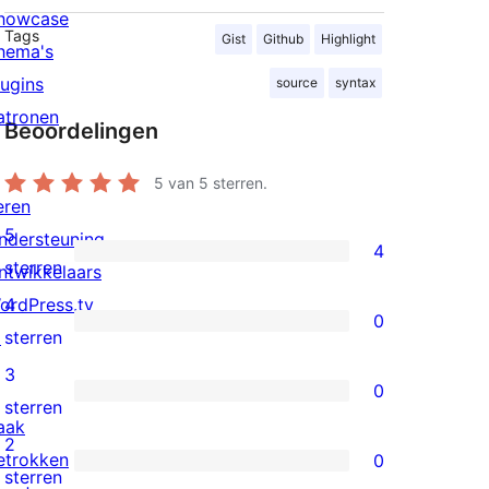
howcase
Tags
Gist
Github
Highlight
hema's
lugins
source
syntax
atronen
Beoordelingen
5
van 5 sterren.
eren
5
ndersteuning
4
4
sterren
ntwikkelaars
5
ordPress.tv
4
0
sterren
0
↗
sterren
beoordeling
4
3
0
sterren
0
sterren
aak
beoordeling
3
2
etrokken
0
sterren
0
sterren