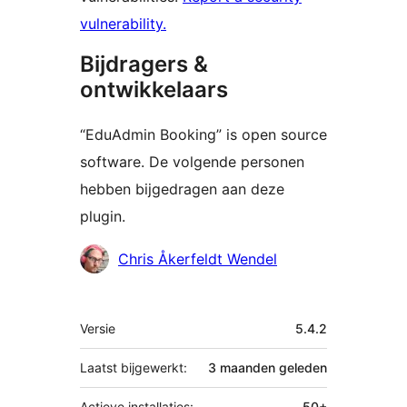
vulnerability.
Bijdragers &
ontwikkelaars
“EduAdmin Booking” is open source
software. De volgende personen
hebben bijgedragen aan deze
plugin.
Bijdragers
Chris Åkerfeldt Wendel
Meta
Versie
5.4.2
Laatst bijgewerkt:
3 maanden
geleden
Actieve installaties:
50+