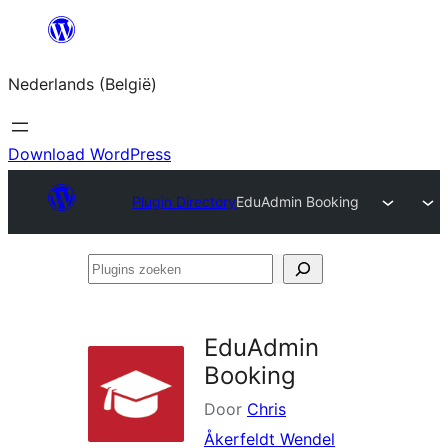
Spring
naar
Nederlands (België)
de
inhoud
Download WordPress
Plugin Directory
EduAdmin Booking
Plugins
zoeken
EduAdmin
Booking
Door
Chris
Åkerfeldt Wendel