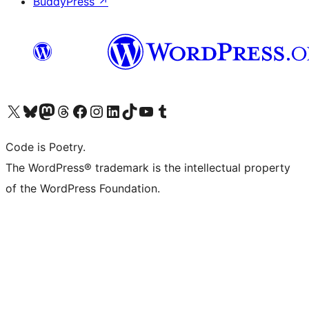
BuddyPress
↗
Bezoek ons X (voorheen Twitter) account
Bezoek onze Bluesky account
Bezoek ons Mastodon account
Bezoek onze Threads account
Onze Facebookpagina bezoeken
Bezoek onze Instagram account
Bezoek onze LinkedIn account
Bezoek onze TikTok account
Bezoek ons YouTube kanaal
Bezoek onze Tumblr account
Code is Poetry.
The WordPress® trademark is the intellectual property
of the WordPress Foundation.