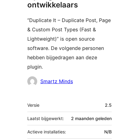
ontwikkelaars
“Duplicate It – Duplicate Post, Page
& Custom Post Types (Fast &
Lightweight)” is open source
software. De volgende personen
hebben bijgedragen aan deze
plugin.
Bijdragers
Smartz Minds
Meta
Versie
2.5
Laatst bijgewerkt:
2 maanden
geleden
Actieve installaties:
N/B