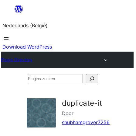
Spring
naar
Nederlands (België)
de
inhoud
Download WordPress
Plugin Directory
Plugins
zoeken
duplicate-it
Door
shubhamgrover7256