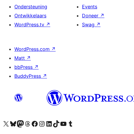
Ondersteuning
Events
Ontwikkelaars
Doneer
↗
WordPress.tv
↗
Swag
↗
WordPress.com
↗
Matt
↗
bbPress
↗
BuddyPress
↗
Bezoek ons X (voorheen Twitter) account
Bezoek onze Bluesky account
Bezoek ons Mastodon account
Bezoek onze Threads account
Onze Facebookpagina bezoeken
Bezoek onze Instagram account
Bezoek onze LinkedIn account
Bezoek onze TikTok account
Bezoek ons YouTube kanaal
Bezoek onze Tumblr account