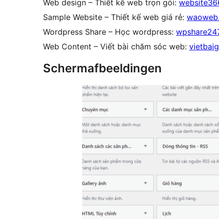
Web design – Thiết kế web trọn gói:
website36
Sample Website – Thiết kế web giá rẻ:
waoweb
Wordpress Share – Học wordpress:
wpshare24
Web Content – Viết bài chăm sóc web:
vietbai
Schermafbeeldingen