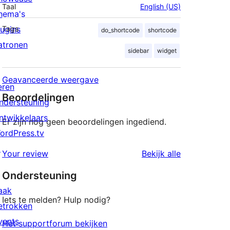
Taal
English (US)
hema's
lugins
Tags
do_shortcode
shortcode
atronen
sidebar
widget
Geavanceerde weergave
eren
Beoordelingen
ndersteuning
ntwikkelaars
Er zijn nog geen beoordelingen ingediend.
ordPress.tv
↗
beoordeling
Your review
Bekijk alle
Ondersteuning
aak
Iets te melden? Hulp nodig?
etrokken
vents
Het supportforum bekijken