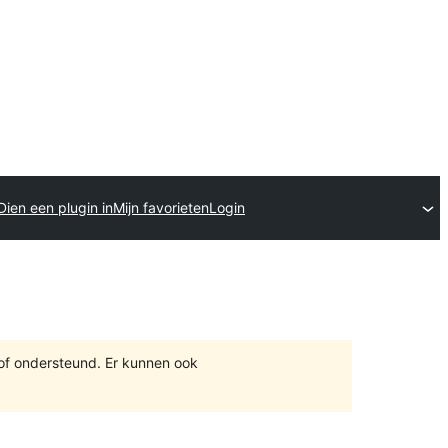
Dien een plugin in
Mijn favorieten
Login
 of ondersteund. Er kunnen ook