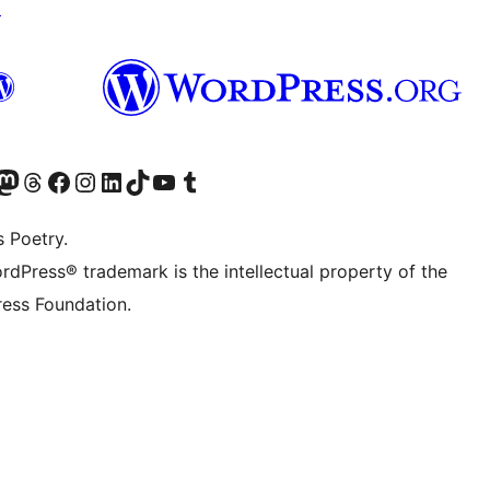
↗
Twitter) account
ze Bluesky account
zoek ons Mastodon account
Bezoek onze Threads account
Onze Facebookpagina bezoeken
Bezoek onze Instagram account
Bezoek onze LinkedIn account
Bezoek onze TikTok account
Bezoek ons YouTube kanaal
Bezoek onze Tumblr account
s Poetry.
rdPress® trademark is the intellectual property of the
ess Foundation.