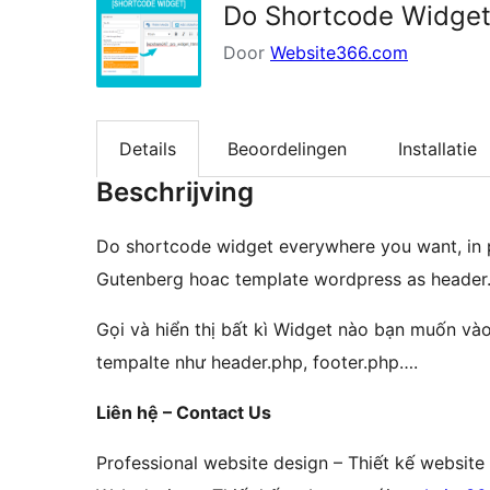
Do Shortcode Widge
Door
Website366.com
Details
Beoordelingen
Installatie
Beschrijving
Do shortcode widget everywhere you want, in po
Gutenberg hoac template wordpress as header.
Gọi và hiển thị bất kì Widget nào bạn muốn vào
tempalte như header.php, footer.php….
Liên hệ – Contact Us
Professional website design – Thiết kế websit