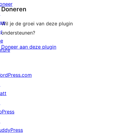
oneer
Doneren
↗
ive
Wil je de groei van deze plugin
or
ondersteunen?
he
Doneer aan deze plugin
uture
ordPress.com
↗
att
↗
bPress
↗
uddyPress