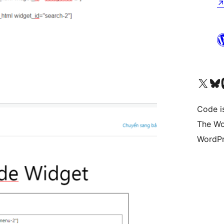
Bezoek ons X (voorheen 
Bezoek on
Be
Code i
The Wo
WordPr