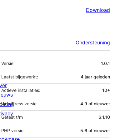
Download
Ondersteuning
Meta
Versie
1.0.1
Laatst bijgewerkt:
4 jaar
geleden
ver
Actieve installaties:
10+
ieuws
osting
WordPress versie
4.9 of nieuwer
rivacy
Getest t/m
6.1.10
PHP versie
5.6 of nieuwer
howcase