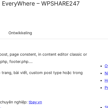
t EveryWhere – WPSHARE247
Ontwikkeling
st, page constent, in content editor classic or
php, footer.php….
O
 trang, bài viết, custom post type hoặc trong
N
H
P
e chuyên nghiệp:
tbay.vn
S