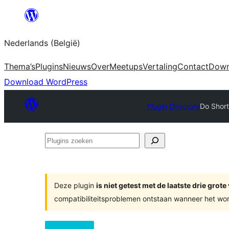
Spring
naar
Nederlands (België)
de
inhoud
Thema’s
Plugins
Nieuws
Over
Meetups
Vertaling
Contact
Down
Download WordPress
Plugin Directory
Do Shor
Plugins
zoeken
Deze plugin
is niet getest met de laatste drie gro
compatibiliteitsproblemen ontstaan wanneer het wor