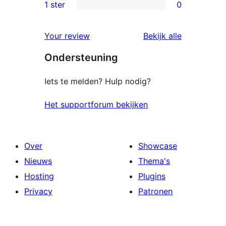
2
1 ster
0
0
sterren
1
beoordeling
beoordelin
Your review
Bekijk alle
sterren
Ondersteuning
beoordeling
Iets te melden? Hulp nodig?
Het supportforum bekijken
Over
Showcase
Nieuws
Thema's
Hosting
Plugins
Privacy
Patronen