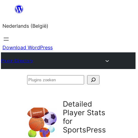
Spring
naar
Nederlands (België)
de
inhoud
Download WordPress
Plugin Directory
Plugins
zoeken
Detailed
Player Stats
for
SportsPress