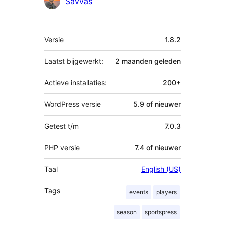
Savvas
Meta
Versie
1.8.2
Laatst bijgewerkt:
2 maanden
geleden
Actieve installaties:
200+
WordPress versie
5.9 of nieuwer
Getest t/m
7.0.3
PHP versie
7.4 of nieuwer
Taal
English (US)
Tags
events
players
season
sportspress