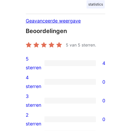
statistics
Geavanceerde weergave
Beoordelingen
5
van 5 sterren.
5
4
4
sterren
5
4
0
sterren
0
sterren
beoordeling
4
3
0
sterren
0
sterren
beoordeling
3
2
0
sterren
0
sterren
beoordeling