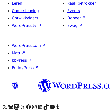
Leren
Raak betrokken
Ondersteuning
Events
Ontwikkelaars
Doneer
↗
WordPress.tv
↗
Swag
↗
WordPress.com
↗
Matt
↗
bbPress
↗
BuddyPress
↗
Bezoek ons X (voorheen Twitter) account
Bezoek onze Bluesky account
Bezoek ons Mastodon account
Bezoek onze Threads account
Onze Facebookpagina bezoeken
Bezoek onze Instagram account
Bezoek onze LinkedIn account
Bezoek onze TikTok account
Bezoek ons YouTube kanaal
Bezoek onze Tumblr account