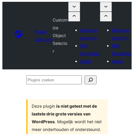
Custom
ize
Dien een
Dien een
Plugin
Object
plugin in
plugin in
Directory
Selecto
Mijn
Mijn
r
favorieten
favorieten
Login
Login
Plugins
zoeken
Deze plugin
is niet getest met de
laatste drie grote versies van
WordPress
. Mogelijk wordt het niet
meer onderhouden of ondersteund.