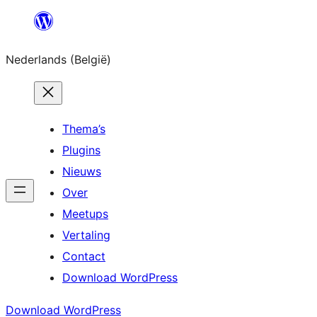
Spring
naar
Nederlands (België)
de
inhoud
Thema’s
Plugins
Nieuws
Over
Meetups
Vertaling
Contact
Download WordPress
Download WordPress