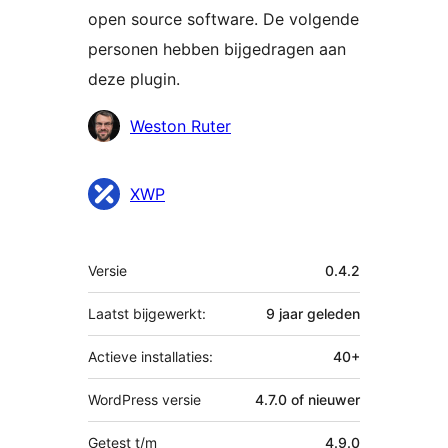
open source software. De volgende
personen hebben bijgedragen aan
deze plugin.
Bijdragers
Weston Ruter
XWP
Meta
Versie
0.4.2
Laatst bijgewerkt:
9 jaar
geleden
Actieve installaties:
40+
WordPress versie
4.7.0 of nieuwer
Getest t/m
4.9.0