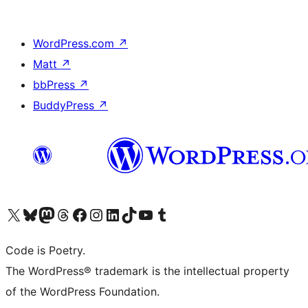
WordPress.com
↗
Matt
↗
bbPress
↗
BuddyPress
↗
Bezoek ons X (voorheen Twitter) account
Bezoek onze Bluesky account
Bezoek ons Mastodon account
Bezoek onze Threads account
Onze Facebookpagina bezoeken
Bezoek onze Instagram account
Bezoek onze LinkedIn account
Bezoek onze TikTok account
Bezoek ons YouTube kanaal
Bezoek onze Tumblr account
Code is Poetry.
The WordPress® trademark is the intellectual property
of the WordPress Foundation.