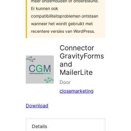
meer onderhouden of ondersteund.
Er kunnen ook
compatibiliteitsproblemen ontstaan
wanneer het wordt gebruikt met
recentere versies van WordPress.
Connector
GravityForms
and
MailerLite
Door
closemarketing
Download
Details