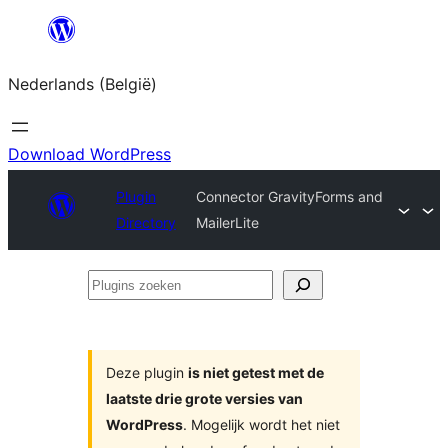
Spring
naar
Nederlands (België)
de
inhoud
Download WordPress
Plugin
Connector GravityForms and
Directory
MailerLite
Plugins
zoeken
Deze plugin
is niet getest met de
laatste drie grote versies van
WordPress
. Mogelijk wordt het niet