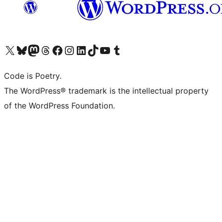
Bezoek ons X (voorheen Twitter) account
Bezoek onze Bluesky account
Bezoek ons Mastodon account
Bezoek onze Threads account
Onze Facebookpagina bezoeken
Bezoek onze Instagram account
Bezoek onze LinkedIn account
Bezoek onze TikTok account
Bezoek ons YouTube kanaal
Bezoek onze Tumblr account
Code is Poetry.
The WordPress® trademark is the intellectual property
of the WordPress Foundation.