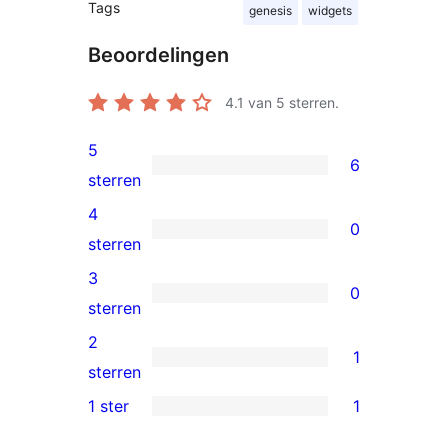
Tags
genesis
widgets
Beoordelingen
4.1
van 5 sterren.
5
6
6
sterren
5
4
0
sterren
0
sterren
beoordeling
4
3
0
sterren
0
sterren
beoordeling
3
2
1
sterren
1
sterren
beoordeling
2
1 ster
1
1
ster