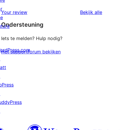
ive
sterren
1
or
beoordeling
beoordeling
Your review
Bekijk alle
sterren
he
Ondersteuning
beoordeling
uture
Iets te melden? Hulp nodig?
ordPress.com
Het supportforum bekijken
↗
att
↗
bPress
↗
uddyPress
↗