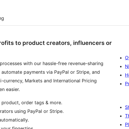
ng
rofits to product creators, influencers or
O
processes with our hassle-free revenue-sharing
N
s, automate payments via PayPal or Stripe, and
H
-currency, Markets and International Pricing
P
en easier.
 product, order tags & more.
S
tors using PayPal or Stripe.
T
utomatically.
P
your fingertips.