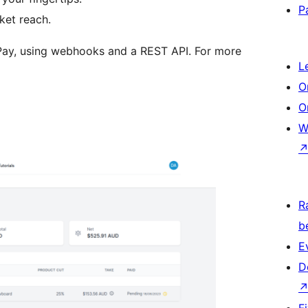
P
ket reach.
ay, using webhooks and a REST API. For more
L
O
O
W
R
b
E
D