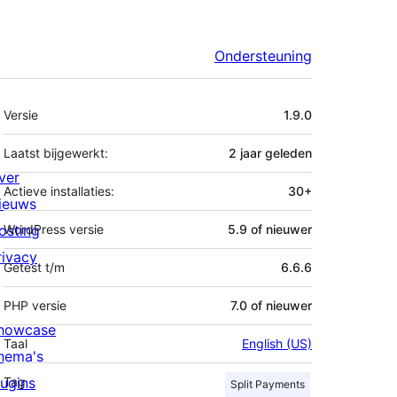
Ondersteuning
Meta
Versie
1.9.0
Laatst bijgewerkt:
2 jaar
geleden
ver
Actieve installaties:
30+
ieuws
osting
WordPress versie
5.9 of nieuwer
rivacy
Getest t/m
6.6.6
PHP versie
7.0 of nieuwer
howcase
Taal
English (US)
hema's
lugins
Tag
Split Payments