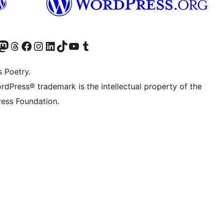
Twitter) account
ze Bluesky account
zoek ons Mastodon account
Bezoek onze Threads account
Onze Facebookpagina bezoeken
Bezoek onze Instagram account
Bezoek onze LinkedIn account
Bezoek onze TikTok account
Bezoek ons YouTube kanaal
Bezoek onze Tumblr account
s Poetry.
rdPress® trademark is the intellectual property of the
ess Foundation.