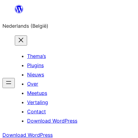
Spring
naar
Nederlands (België)
de
inhoud
Thema’s
Plugins
Nieuws
Over
Meetups
Vertaling
Contact
Download WordPress
Download WordPress