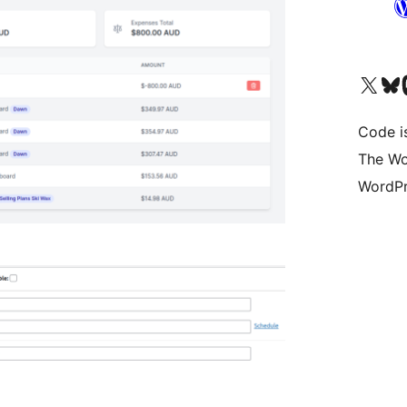
Bezoek ons X (voorheen 
Bezoek on
Be
Code i
The Wo
WordPr