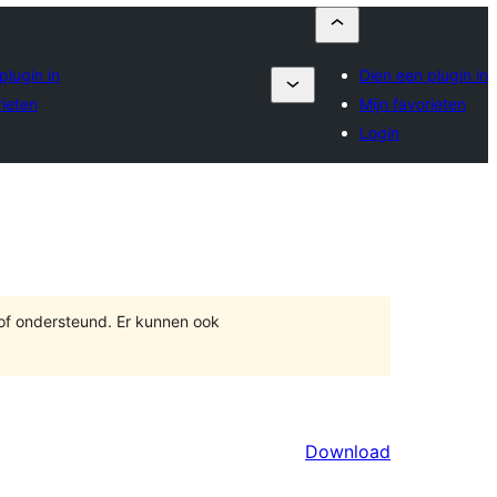
plugin in
Dien een plugin in
rieten
Mijn favorieten
Login
 of ondersteund. Er kunnen ook
Download