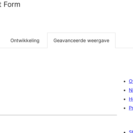
t Form
Ontwikkeling
Geavanceerde weergave
O
N
H
P
S