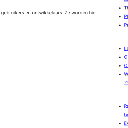
T
 gebruikers en ontwikkelaars. Ze worden hier
P
P
L
O
O
W
R
b
E