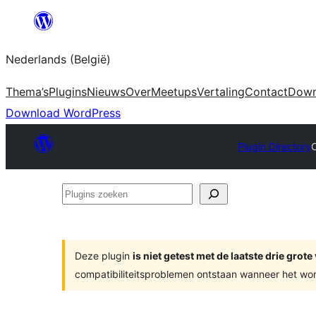
Spring
naar
Nederlands (België)
de
inhoud
Thema’s
Plugins
Nieuws
Over
Meetups
Vertaling
Contact
Down
Download WordPress
Plugin Directory
Plugins
zoeken
Deze plugin
is niet getest met de laatste drie gro
compatibiliteitsproblemen ontstaan wanneer het wor