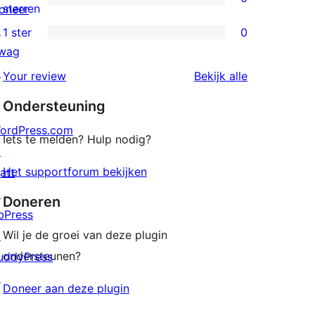
sterren
0
sterren
oneer
beoordeling
2
↗
1 ster
0
0
sterren
wag
1
beoordeling
↗
beoordeling
Your review
Bekijk alle
sterren
Ondersteuning
beoordeling
ordPress.com
Iets te melden? Hulp nodig?
↗
Het supportforum bekijken
att
↗
Doneren
bPress
Wil je de groei van deze plugin
↗
ondersteunen?
uddyPress
↗
Doneer aan deze plugin