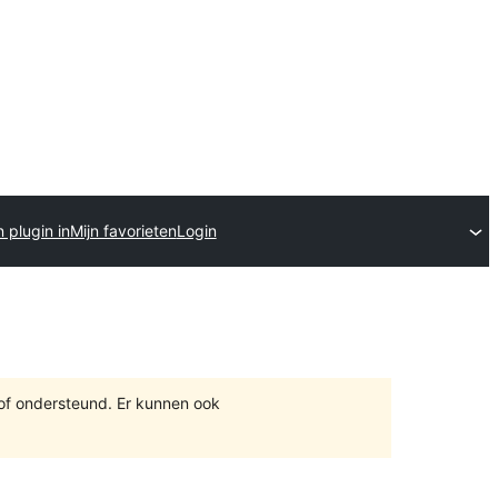
 plugin in
Mijn favorieten
Login
 of ondersteund. Er kunnen ook