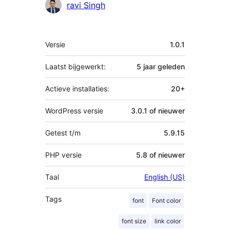
Bijdragers
ravi Singh
Meta
Versie
1.0.1
Laatst bijgewerkt:
5 jaar
geleden
Actieve installaties:
20+
WordPress versie
3.0.1 of nieuwer
Getest t/m
5.9.15
PHP versie
5.8 of nieuwer
Taal
English (US)
Tags
font
Font color
font size
link color