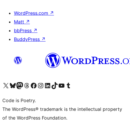
WordPress.com
↗
Matt
↗
bbPress
↗
BuddyPress
↗
Bezoek ons X (voorheen Twitter) account
Bezoek onze Bluesky account
Bezoek ons Mastodon account
Bezoek onze Threads account
Onze Facebookpagina bezoeken
Bezoek onze Instagram account
Bezoek onze LinkedIn account
Bezoek onze TikTok account
Bezoek ons YouTube kanaal
Bezoek onze Tumblr account
Code is Poetry.
The WordPress® trademark is the intellectual property
of the WordPress Foundation.