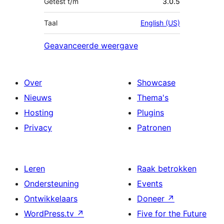
Getest t/m
3.0.5
Taal
English (US)
Geavanceerde weergave
Over
Showcase
Nieuws
Thema's
Hosting
Plugins
Privacy
Patronen
Leren
Raak betrokken
Ondersteuning
Events
Ontwikkelaars
Doneer
↗
WordPress.tv
↗
Five for the Future