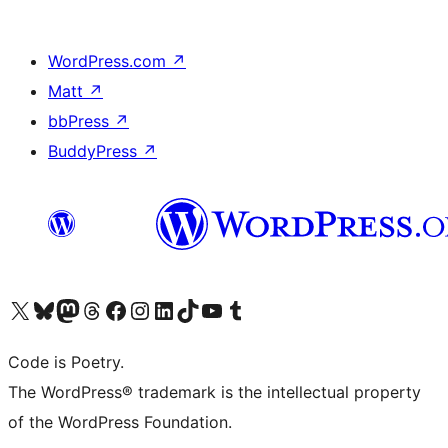
WordPress.com
↗
Matt
↗
bbPress
↗
BuddyPress
↗
Bezoek ons X (voorheen Twitter) account
Bezoek onze Bluesky account
Bezoek ons Mastodon account
Bezoek onze Threads account
Onze Facebookpagina bezoeken
Bezoek onze Instagram account
Bezoek onze LinkedIn account
Bezoek onze TikTok account
Bezoek ons YouTube kanaal
Bezoek onze Tumblr account
Code is Poetry.
The WordPress® trademark is the intellectual property
of the WordPress Foundation.