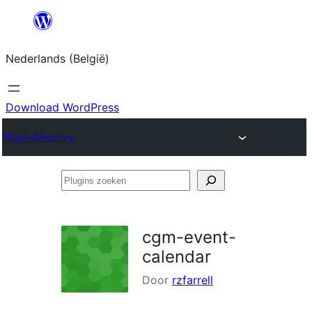
Spring
naar
Nederlands (België)
de
inhoud
Download WordPress
Plugin Directory
Plugins
zoeken
cgm-event-
calendar
Door
rzfarrell