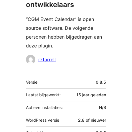
ontwikkelaars
“CGM Event Calendar” is open
source software. De volgende
personen hebben bijgedragen aan
deze plugin.
Bijdragers
rzfarrell
Meta
Versie
0.8.5
Laatst bijgewerkt:
15 jaar
geleden
Actieve installaties:
N/B
WordPress versie
2.8 of nieuwer