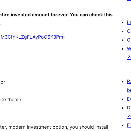
entire invested amount forever. You can check this
L
.
O
iTMGM3CiYKLZgFLAyPoCSK3Pm-
O
W
R
tor
b
E
ite theme
D
F
tter, modern investment option, you should install