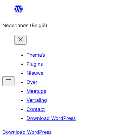
Spring
naar
Nederlands (België)
de
inhoud
Thema’s
Plugins
Nieuws
Over
Meetups
Vertaling
Contact
Download WordPress
Download WordPress