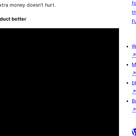
f
extra money doesn’t hurt.
t
oduct better
F
W
M
b
B