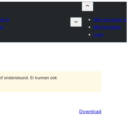
gin in
Dien een plugin in
en
Mijn favorieten
Login
 of ondersteund. Er kunnen ook
Download