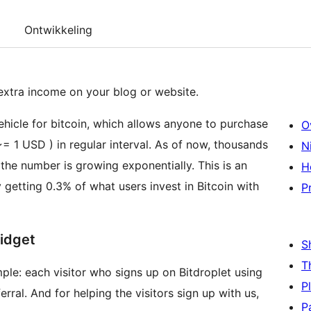
Ontwikkeling
 extra income on your blog or website.
 vehicle for bitcoin, which allows anyone to purchase
O
= 1 USD ) in regular interval. As of now, thousands
N
 the number is growing exponentially. This is an
H
getting 0.3% of what users invest in Bitcoin with
P
widget
S
T
imple: each visitor who signs up on Bitdroplet using
P
rral. And for helping the visitors sign up with us,
P