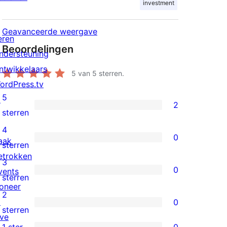
investment
Geavanceerde weergave
eren
Beoordelingen
ndersteuning
ntwikkelaars
5
van 5 sterren.
ordPress.tv
5
↗
2
2
sterren
5
4
0
aak
sterren
0
sterren
etrokken
beoordeling
4
3
0
vents
sterren
0
sterren
oneer
beoordeling
3
2
↗
0
sterren
0
sterren
ive
beoordeling
2