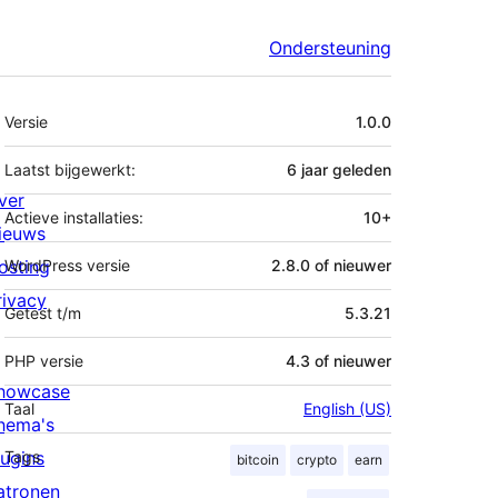
Ondersteuning
Meta
Versie
1.0.0
Laatst bijgewerkt:
6 jaar
geleden
ver
Actieve installaties:
10+
ieuws
osting
WordPress versie
2.8.0 of nieuwer
rivacy
Getest t/m
5.3.21
PHP versie
4.3 of nieuwer
howcase
Taal
English (US)
hema's
lugins
Tags
bitcoin
crypto
earn
atronen