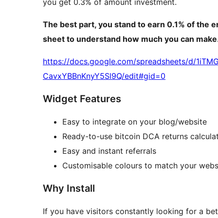
you get 0.3% of amount investment.
The best part, you stand to earn 0.1% of the 
sheet to understand how much you can make
https://docs.google.com/spreadsheets/d/1
CavxYBBnKnyY5Sl9Q/edit#gid=0
Widget Features
Easy to integrate on your blog/website
Ready-to-use bitcoin DCA returns calcula
Easy and instant referrals
Customisable colours to match your webs
Why Install
If you have visitors constantly looking for a be