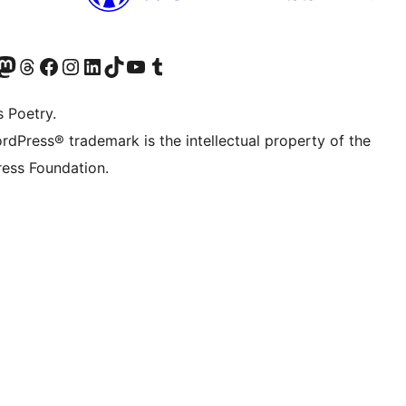
Twitter) account
ze Bluesky account
zoek ons Mastodon account
Bezoek onze Threads account
Onze Facebookpagina bezoeken
Bezoek onze Instagram account
Bezoek onze LinkedIn account
Bezoek onze TikTok account
Bezoek ons YouTube kanaal
Bezoek onze Tumblr account
s Poetry.
rdPress® trademark is the intellectual property of the
ess Foundation.