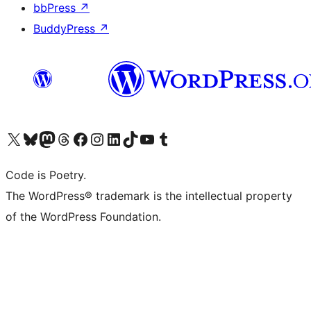
bbPress
↗
BuddyPress
↗
Bezoek ons X (voorheen Twitter) account
Bezoek onze Bluesky account
Bezoek ons Mastodon account
Bezoek onze Threads account
Onze Facebookpagina bezoeken
Bezoek onze Instagram account
Bezoek onze LinkedIn account
Bezoek onze TikTok account
Bezoek ons YouTube kanaal
Bezoek onze Tumblr account
Code is Poetry.
The WordPress® trademark is the intellectual property
of the WordPress Foundation.