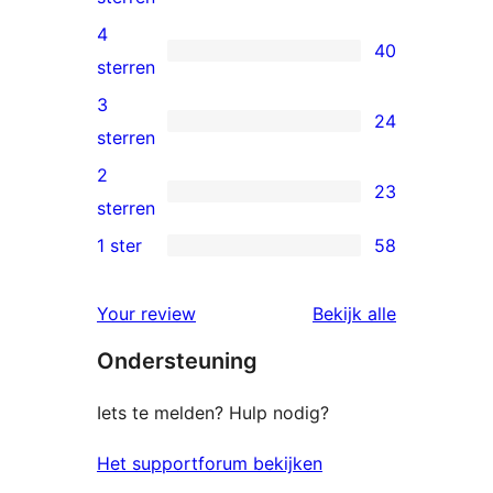
5
4
40
sterren
40
sterren
beoordeling
4
3
24
sterren
24
sterren
beoordeling
3
2
23
sterren
23
sterren
beoordeling
2
1 ster
58
58
sterren
1
beoordeling
beoordelin
Your review
Bekijk alle
sterren
Ondersteuning
beoordeling
Iets te melden? Hulp nodig?
Het supportforum bekijken