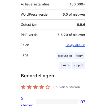
Actieve installaties:
100.000+
WordPress versie
6.0 of nieuwer
Getest t/m
6.9.6
PHP versie
5.6.20 of nieuwer
Talen
Bekijk alle 58
Tags
discussion
forum
forums
support
Beoordelingen
3.9
van 5 sterren.
5
197
197
sterren