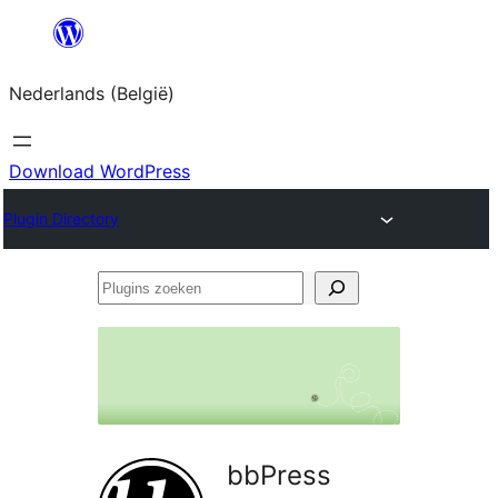
Spring
naar
Nederlands (België)
de
inhoud
Download WordPress
Plugin Directory
Plugins
zoeken
bbPress