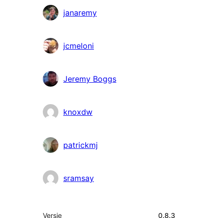
janaremy
jcmeloni
Jeremy Boggs
knoxdw
patrickmj
sramsay
Meta
Versie
0.8.3