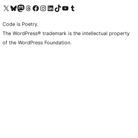
Bezoek ons X (voorheen Twitter) account
Bezoek onze Bluesky account
Bezoek ons Mastodon account
Bezoek onze Threads account
Onze Facebookpagina bezoeken
Bezoek onze Instagram account
Bezoek onze LinkedIn account
Bezoek onze TikTok account
Bezoek ons YouTube kanaal
Bezoek onze Tumblr account
Code is Poetry.
The WordPress® trademark is the intellectual property
of the WordPress Foundation.