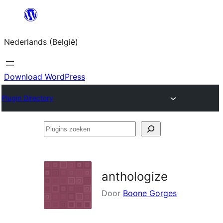
Spring
naar
Nederlands (België)
de
inhoud
Download WordPress
Plugin Directory
Plugins
zoeken
anthologize
Door
Boone Gorges