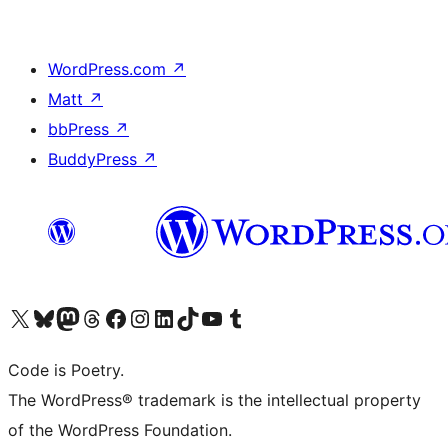
WordPress.com
↗
Matt
↗
bbPress
↗
BuddyPress
↗
Bezoek ons X (voorheen Twitter) account
Bezoek onze Bluesky account
Bezoek ons Mastodon account
Bezoek onze Threads account
Onze Facebookpagina bezoeken
Bezoek onze Instagram account
Bezoek onze LinkedIn account
Bezoek onze TikTok account
Bezoek ons YouTube kanaal
Bezoek onze Tumblr account
Code is Poetry.
The WordPress® trademark is the intellectual property
of the WordPress Foundation.