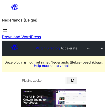
Spring
naar
Nederlands (België)
de
inhoud
Download WordPress
Plugin Directory
Accelerate
Deze plugin is nog niet in het Nederlands (België) beschikbaar.
Help mee het te vertalen.
Plugins
zoeken