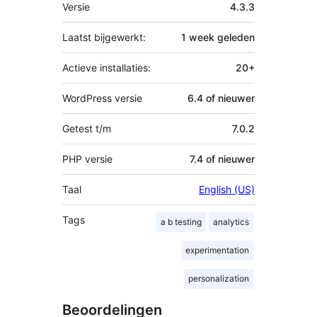
Meta
Versie
4.3.3
Laatst bijgewerkt:
1 week
geleden
Actieve installaties:
20+
WordPress versie
6.4 of nieuwer
Getest t/m
7.0.2
PHP versie
7.4 of nieuwer
Taal
English (US)
Tags
a b testing
analytics
experimentation
personalization
Beoordelingen