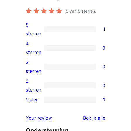
5
van 5 sterren.
5
1
1
sterren
5
4
0
ster
0
sterren
beoordeling
4
3
0
sterren
0
sterren
beoordeling
3
2
0
sterren
0
sterren
beoordeling
2
1 ster
0
0
sterren
1
beoordeling
beoordelin
Your review
Bekijk alle
sterren
Ondersteuning
beoordeling