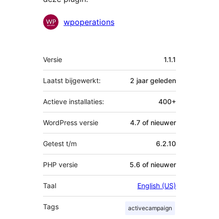
Bijdragers
wpoperations
Meta
Versie
1.1.1
Laatst bijgewerkt:
2 jaar
geleden
Actieve installaties:
400+
WordPress versie
4.7 of nieuwer
Getest t/m
6.2.10
PHP versie
5.6 of nieuwer
Taal
English (US)
Tags
activecampaign