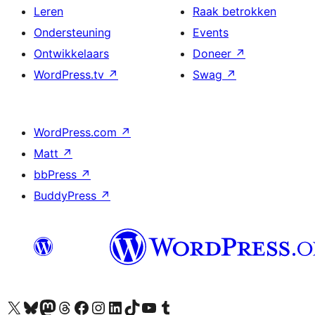
Leren
Raak betrokken
Ondersteuning
Events
Ontwikkelaars
Doneer
↗
WordPress.tv
↗
Swag
↗
WordPress.com
↗
Matt
↗
bbPress
↗
BuddyPress
↗
Bezoek ons X (voorheen Twitter) account
Bezoek onze Bluesky account
Bezoek ons Mastodon account
Bezoek onze Threads account
Onze Facebookpagina bezoeken
Bezoek onze Instagram account
Bezoek onze LinkedIn account
Bezoek onze TikTok account
Bezoek ons YouTube kanaal
Bezoek onze Tumblr account