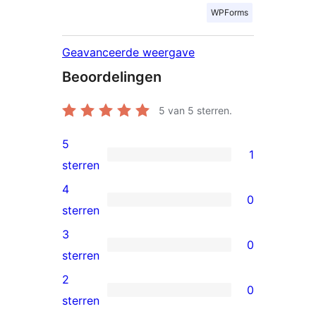
WPForms
Geavanceerde weergave
Beoordelingen
5
van 5 sterren.
5
1
1
sterren
5
4
0
ster
0
sterren
beoordeling
4
3
0
sterren
0
sterren
beoordeling
3
2
0
sterren
0
sterren