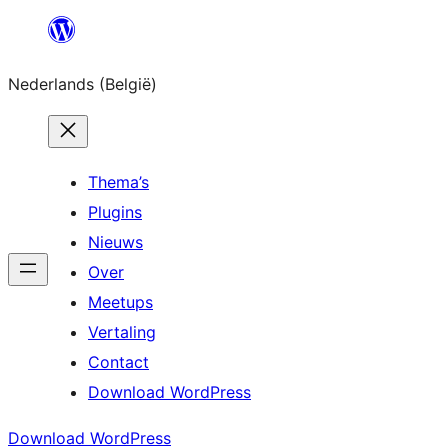
Spring
naar
Nederlands (België)
de
inhoud
Thema’s
Plugins
Nieuws
Over
Meetups
Vertaling
Contact
Download WordPress
Download WordPress