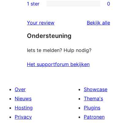
beoordeling
2
1 ster
0
0
sterren
1
beoordeling
Your review
Bekijk alle
sterren
beoordelingen
Ondersteuning
beoordeling
Iets te melden? Hulp nodig?
Het supportforum bekijken
Over
Showcase
Nieuws
Thema's
Hosting
Plugins
Privacy
Patronen