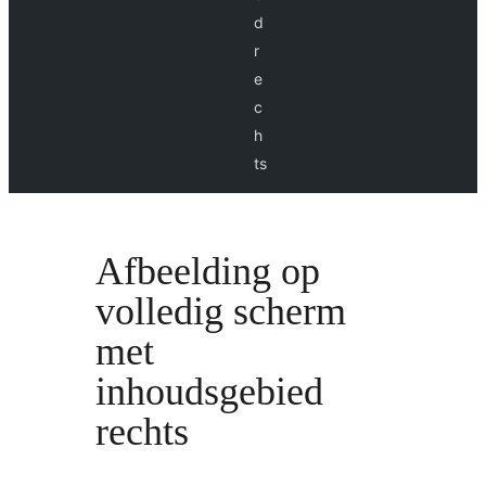
d
r
e
c
h
ts
Afbeelding op
volledig scherm
met
inhoudsgebied
rechts