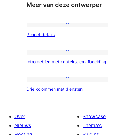
Meer van deze ontwerper
Project
Project details
details
Intro
Intro gebied met koptekst en afbeelding
gebied
met
koptekst
Drie
Drie kolommen met diensten
en
kolommen
afbeelding
met
diensten
Over
Showcase
Nieuws
Thema's
Hosting
Plugins