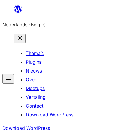
Spring
naar
Nederlands (België)
de
inhoud
Thema’s
Plugins
Nieuws
Over
Meetups
Vertaling
Contact
Download WordPress
Download WordPress