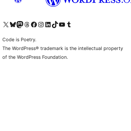
Bezoek ons X (voorheen Twitter) account
Bezoek onze Bluesky account
Bezoek ons Mastodon account
Bezoek onze Threads account
Onze Facebookpagina bezoeken
Bezoek onze Instagram account
Bezoek onze LinkedIn account
Bezoek onze TikTok account
Bezoek ons YouTube kanaal
Bezoek onze Tumblr account
Code is Poetry.
The WordPress® trademark is the intellectual property
of the WordPress Foundation.